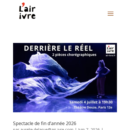
Spectacle de fin d’année 2026
par
aurelie.delarue@air-ivre.com
|
Juin 7, 2026
|