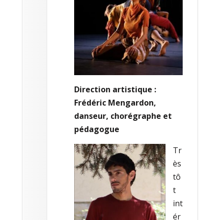
Direction artistique :
Frédéric Mengard
on,
danseur, chorégraphe et
pédagogue
Tr
ès
tô
t
int
ér