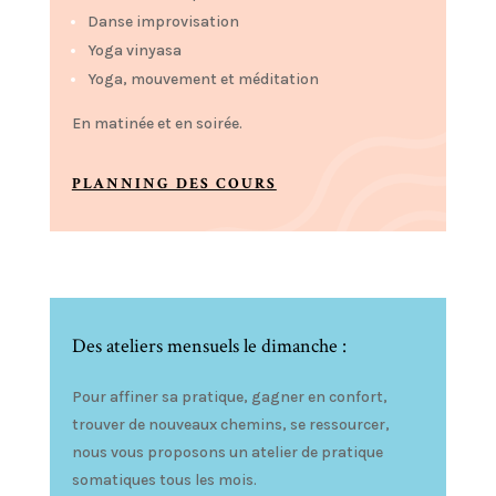
Danse improvisation
Yoga vinyasa
Yoga, mouvement et méditation
En matinée et en soirée.
PLANNING DES COURS
Des ateliers mensuels le dimanche :
Pour affiner sa pratique, gagner en confort,
trouver de nouveaux chemins, se ressourcer,
nous vous proposons un atelier de pratique
somatiques tous les mois.