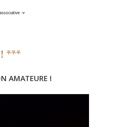
 associative
! ***
ON AMATEURE !