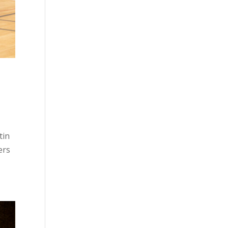
tin
ers