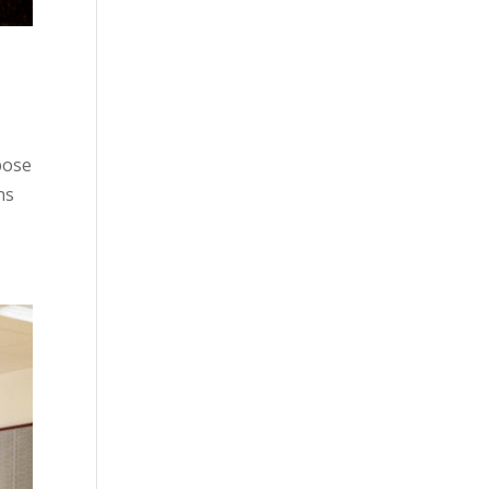
pose
ns