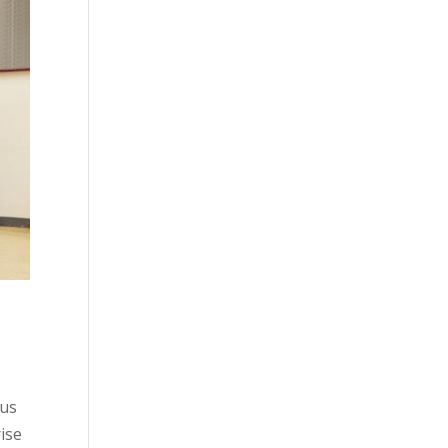
ous
ise