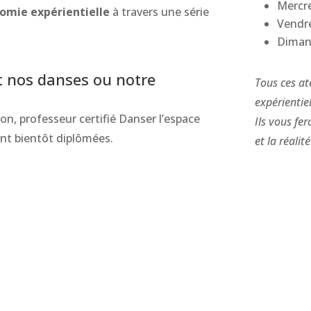
Mercre
tomie expérientielle
à travers une série
Vendre
.
Diman
 nos danses ou notre
Tous ces at
expérientie
n, professeur certifié Danser l’espace
Ils vous fe
ont bientôt diplômées.
et la réalit