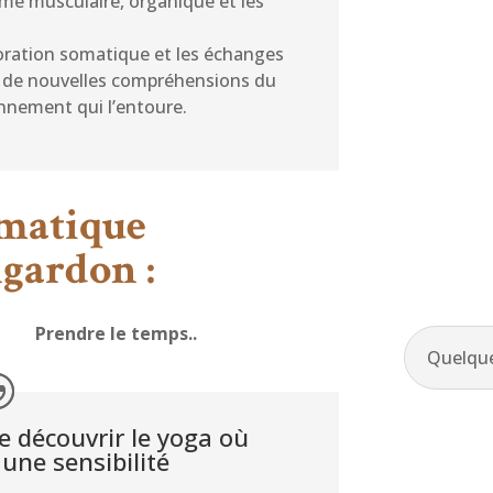
tème musculaire, organique et les
loration somatique et les échanges
iter de nouvelles compréhensions du
onnement qui l’entoure.
matique
gardon :
Prendre le temps..
Quelque
e découvrir le yoga où
 une sensibilité