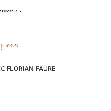
 associative
! ***
EC FLORIAN FAURE