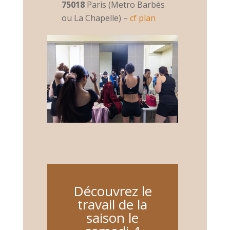
75018
Paris (Metro Barbès
ou La Chapelle) –
cf plan
Découvrez le
travail de la
saison le