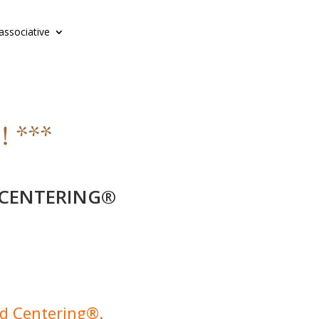
 associative
! ***
D CENTERING®
nd Centering®.