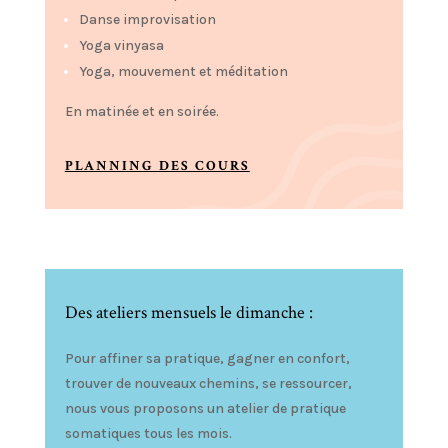
Danse improvisation
Yoga vinyasa
Yoga, mouvement et méditation
En matinée et en soirée.
PLANNING DES COURS
Des ateliers mensuels le dimanche :
Pour affiner sa pratique, gagner en confort,
trouver de nouveaux chemins, se ressourcer,
nous vous proposons un atelier de pratique
somatiques tous les mois.