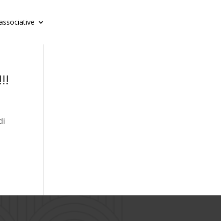
 associative
!!
di